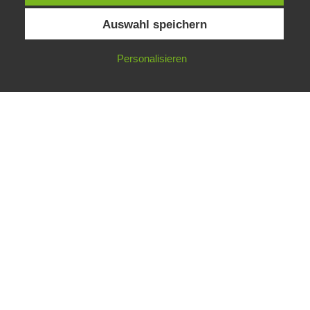
Impressum
Datenschutzbedingungen
Auswahl speichern
Marielle-Art.de · Marielle Plüschke · Dorfstraße 56 · 99441
Lehnstedt bei Weimar
Personalisieren
© Marielle Plüschke 2020