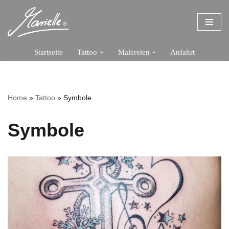
Zum
Inhalt
springen
Startseite
Tattoo
Malereien
Anfahrt
Home
»
Tattoo
»
Symbole
Symbole