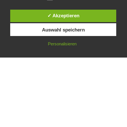
✓ Akzeptieren
Impressum
Datenschutzbedingungen
Auswahl speichern
Marielle-Art.de · Marielle Plüschke · Dorfstraße 56 · 99441
Lehnstedt bei Weimar
Personalisieren
© Marielle Plüschke 2020